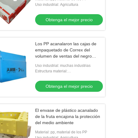
Uso industrial: Agricultura
Obtenga el mejor precio
 12m m acanaladas brillantes del
e de plástico de 10m m con la tapa
Los PP acanalaron las cajas de
empaquetado de Correx del
Obtenga el mejor precio
volumen de ventas del negro
plástico de la caja
Uso industrial: muchas industrias
Estructura material:
Polipropileno/polietileno
Obtenga el mejor precio
El envase de plástico acanalado
de la fruta encajona la protección
del medio ambiente
Material: pp, material de los PP
Uso industrial: Agricultura