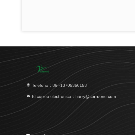
Teléfono：86--13705366153
El correo electrónico：harry@corruone.com