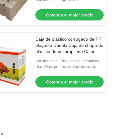
Obtenga el mejor precio
Caja de plástico corrugado de PP
plegable Danpla Caja de chapa de
plástico de polipropileno Cajas
corrugadas Caja de
Uso industrial: Productos electrónicos
almacenamiento
de consumo
Uso: Otros productos electrónicos de
consumo
Obtenga el mejor precio