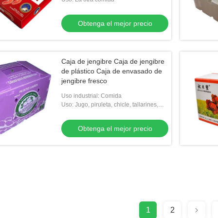
Obtenga el mejor precio
Caja de jengibre Caja de jengibre
de plástico Caja de envasado de
jengibre fresco
Uso industrial: Comida
Uso: Jugo, piruleta, chicle, tallarines,
torta, pizza, jalea, azúcar, bocadillo, pan,
bocado, ACEITE de O
Obtenga el mejor precio
1
2