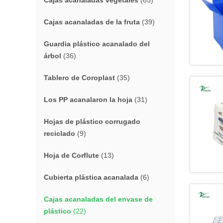
Cajas acanaladas vegetales
(65)
Cajas acanaladas de la fruta
(39)
Guardia plástico acanalado del
árbol
(36)
Tablero de Coroplast
(35)
Los PP acanalaron la hoja
(31)
Hojas de plástico corrugado
reciclado
(9)
Hoja de Corflute
(13)
Cubierta plástica acanalada
(6)
Cajas acanaladas del envase de
plástico
(22)