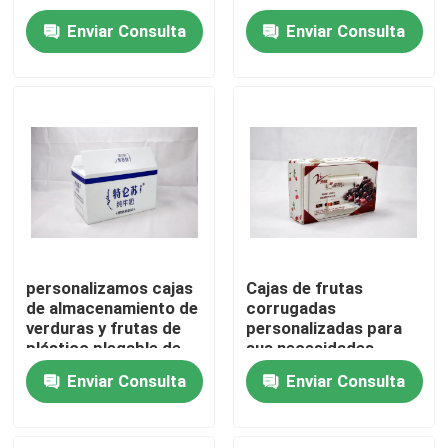
agricultura Caja de
plegable caja de
Enviar Consulta
Enviar Consulta
embalaje
entrega de embalaje
Sobre nosotros
de frutas frescas de
PP
Recorrido por la fábrica
Control de calidad
Solicitar una cita
personalizamos cajas
Cajas de frutas
de almacenamiento de
corrugadas
Cajas acanaladas vegetales
verduras y frutas de
personalizadas para
plástico plegable de
sus necesidades
color PP Correx
específicas
Cajas acanaladas de la fruta
Enviar Consulta
Enviar Consulta
Corflute Coroplast
reciclable
Guardia plástico acanalado del árbol