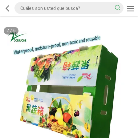
2
/
6