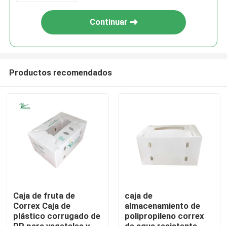
Continuar
Productos recomendados
En casa
Productos
Caja de fruta de
caja de
Correx Caja de
almacenamiento de
plástico corrugado de
polipropileno correx
Los vídeos
PP para vegetales y
de agua resistente