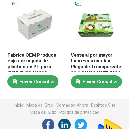
Tablero de Coroplast
Los PP acanalaron la hoja
Hojas de plástico corrugado reciclado
Fabrica OEM Produce
Venta al por mayor
caja corrugada de
Impreso a medida
plástico de PP para
Plegable Transparente
Hoja de Corflute
maíz dulce fresco
de plástico Corrugado
brócoli berenjena caja
Cuadrado Embalaje de
Enviar Consulta
Enviar Consulta
de jengibre
exhibición Cajas de
Cubierta plástica acanalada
frutas con tapas
Inicio
Mapa del Sitio
Contactar Ahora
Desktop Site
Cajas acanaladas del envase de plástico
Mapa del Sitio
Política de privacidad
Los PP acanalaron la caja