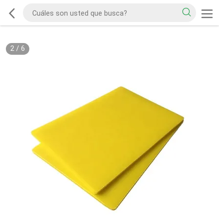
2
/
6