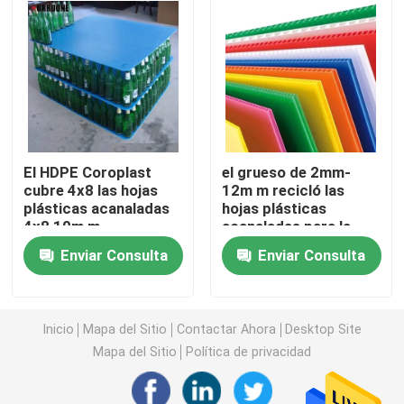
Tablero de Coroplast
Los PP acanalaron la hoja
Hojas de plástico corrugado reciclado
El HDPE Coroplast
el grueso de 2mm-
cubre 4x8 las hojas
12m m recicló las
plásticas acanaladas
hojas plásticas
Hoja de Corflute
4x8 10m m
acanaladas para la
publicidad
Enviar Consulta
Enviar Consulta
Cubierta plástica acanalada
Inicio
Mapa del Sitio
Contactar Ahora
Desktop Site
Cajas acanaladas del envase de plástico
Mapa del Sitio
Política de privacidad
Los PP acanalaron la caja