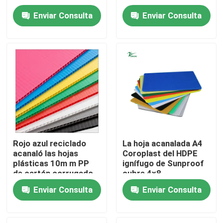
tablero del
Enviar Consulta
Enviar Consulta
polipropileno
Sobre nosotros
Recorrido por la fábrica
Control de calidad
Solicitar una cita
Rojo azul reciclado
La hoja acanalada A4
acanaló las hojas
Coroplast del HDPE
Cajas acanaladas vegetales
plásticas 10m m PP
ignífugo de Sunproof
de cartón corrugado
cubre 4x8
Cajas acanaladas de la fruta
Enviar Consulta
Enviar Consulta
Guardia plástico acanalado del árbol