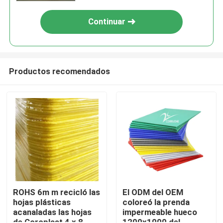
Continuar
Productos recomendados
En casa
Productos
ROHS 6m m recicló las
El ODM del OEM
hojas plásticas
coloreó la prenda
acanaladas las hojas
impermeable hueco
Los vídeos
de Coroplast 4 x 8
1200x1000 del