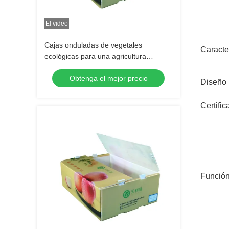
El video
Cajas onduladas de vegetales
Caracter
ecológicas para una agricultura
sostenible
Obtenga el mejor precio
Diseño
Certific
Funció