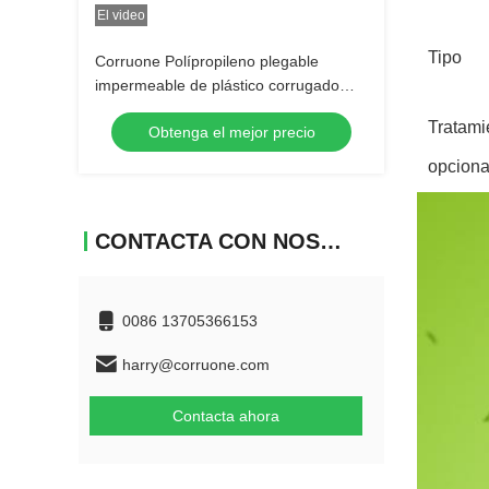
El video
Tipo
Corruone Polípropileno plegable
impermeable de plástico corrugado
Frutas y verduras Espargos / jengibre /
Tratami
Obtenga el mejor precio
taro / okra Caja de embalaje
opciona
CONTACTA CON NOSOTROS
0086 13705366153
harry@corruone.com
Contacta ahora