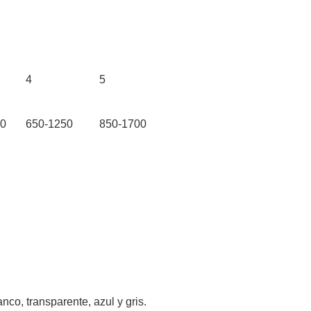
4
5
00
650-1250
850-1700
nco, transparente, azul y gris.