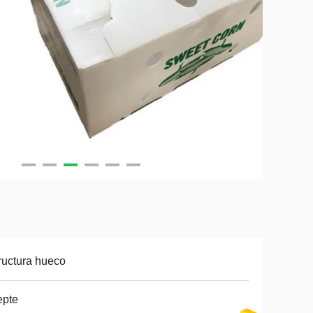
ructura hueco
epte