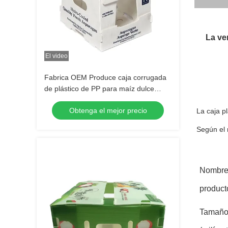
La ven
El video
Fabrica OEM Produce caja corrugada
de plástico de PP para maíz dulce
fresco brócoli berenjena caja de
Obtenga el mejor precio
jengibre
La caja p
Según el 
Nombre
product
Tamañ