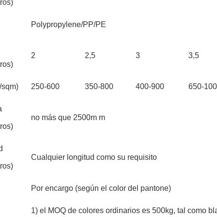
ros)
l
Polypropylene/PP/PE
2
2,5
3
3,5
ros)
/sqm)
250-600
350-800
400-900
650-10
a
no más que 2500m m
ros)
d
Cualquier longitud como su requisito
ros)
Por encargo (según el color del pantone)
1) el MOQ de colores ordinarios es 500kg, tal como bla