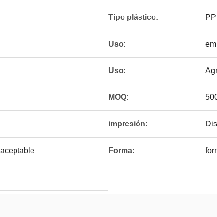
Tipo plástico:
PP
Uso:
em
Uso:
Agr
MOQ:
50
impresión:
Dis
e aceptable
Forma:
for