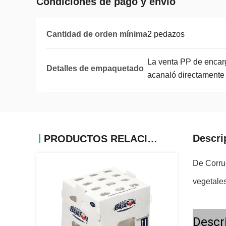
Condiciones de pago y envío
Cantidad de orden mínima
2 pedazos
La venta PP de encarg
Detalles de empaquetado
acanaló directamente 
Descri
PRODUCTOS RELACIONADOS
De Corruo
vegetales
Descr