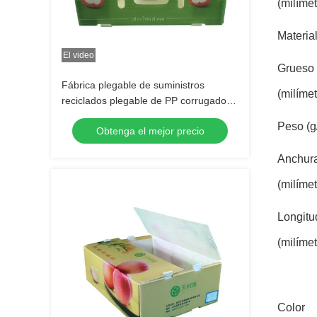
(milímet
Materia
El video
Grueso
Fábrica plegable de suministros
(milímet
reciclados plegable de PP corrugado
Coroplast de plástico de frutas y
Peso (g
Obtenga el mejor precio
verduras caja
Anchur
(milímet
Longitu
(milímet
Color